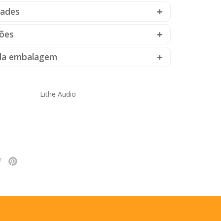
dades
ções
da embalagem
Lithe Audio