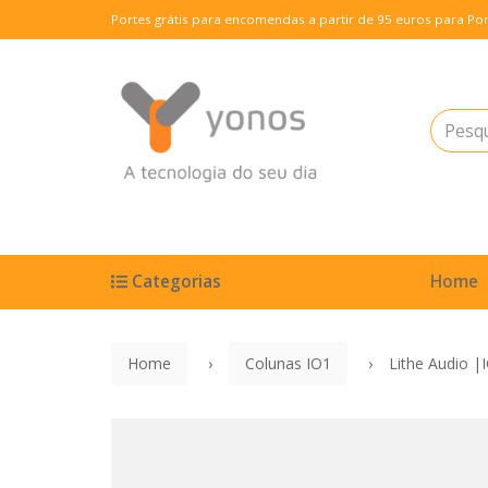
Portes grátis para encomendas a partir de 95 euros para Por
Categorias
Home
Home
Colunas IO1
Lithe Audio |