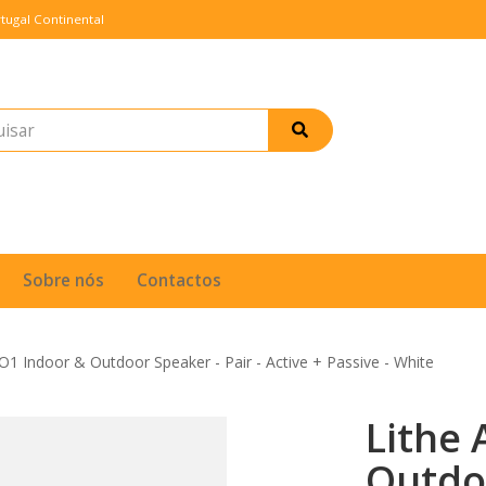
tugal Continental
Sobre nós
Contactos
IO1 Indoor & Outdoor Speaker - Pair - Active + Passive - White
Lithe 
Outdoo