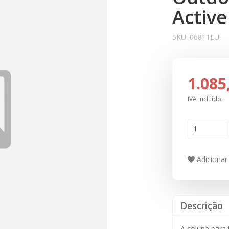
Active
SKU:
06811EU
1.085
IVA incluído.
Adicionar 
Descrição
A coluna para 