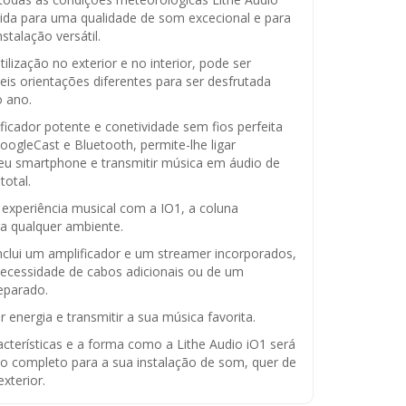
ida para uma qualidade de som excecional e para
stalação versátil.
tilização no exterior e no interior, pode ser
s orientações diferentes para ser desfrutada
o ano.
cador potente e conetividade sem fios perfeita
oogleCast e Bluetooth, permite-lhe ligar
seu smartphone e transmitir música em áudio de
total.
experiência musical com a IO1, a coluna
a qualquer ambiente.
nclui um amplificador e um streamer incorporados,
necessidade de cabos adicionais ou de um
eparado.
r energia e transmitir a sua música favorita.
acterísticas e a forma como a Lithe Audio iO1 será
o completo para a sua instalação de som, quer de
exterior.