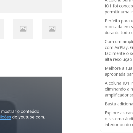
IO1 foi conceb
permitir uma in
Perfeita para u
montada em sei
durante todo 
Com um amplifi
com AirPlay, G
facilmente o 
alta resolução 
Melhore a sua 
apropriada par
A coluna IO1 i
eliminando a 
amplificador s
Basta adiciona
o mostrar o conteúdo
Explore as car
dições
do youtube.com.
o sistema áudi
interior ou do 