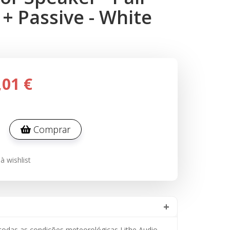
 + Passive - White
,01 €
Comprar
à wishlist
todas as condições meteorológicas Lithe Audio