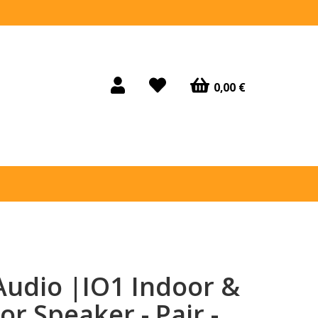
0,00 €
Audio |IO1 Indoor &
r Speaker - Pair -