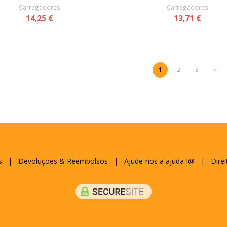
Carregadores
Carregadores
14,25 €
13,71 €
1
2
3
>
s
|
Devoluções & Reembolsos
|
Ajude-nos a ajuda-l@
|
Direi