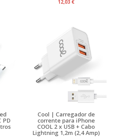
12,03 €
Red
Cool | Carregador de
C PD
corrente para iPhone
tros
COOL 2 x USB + Cabo
Lightning 1,2m (2,4 Amp)