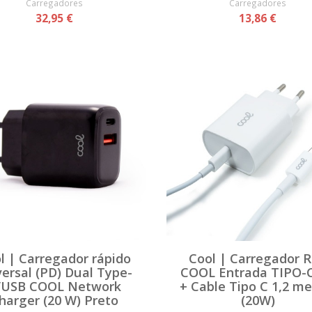
Carregadores
Carregadores
32,95 €
13,86 €
l | Carregador rápido
Cool | Carregador 
versal (PD) Dual Type-
COOL Entrada TIPO-
/USB COOL Network
+ Cable Tipo C 1,2 me
harger (20 W) Preto
(20W)