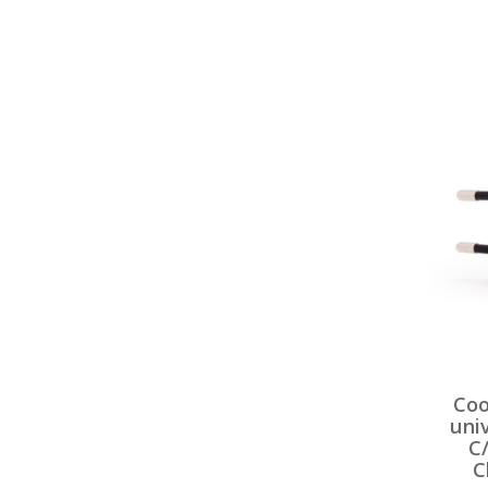
Coo
uni
C
C