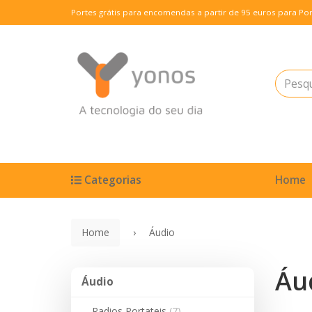
Portes grátis para encomendas a partir de 95 euros para Por
Categorias
Home
Home
Áudio
Áu
Áudio
Áudio
Radios Portateis
(7)