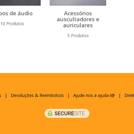
bos de áudio
Acessórios
auscultadores e
10 Produtos
auriculares
5 Produtos
s
|
Devoluções & Reembolsos
|
Ajude-nos a ajuda-l@
|
Direi