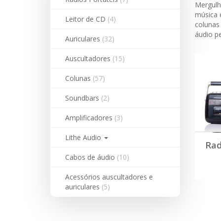
Mergulh
música 
Leitor de CD
(4)
colunas
áudio pe
Auriculares
(32)
Auscultadores
(15)
Colunas
(57)
Soundbars
(2)
Amplificadores
(3)
Lithe Audio
Rad
Cabos de áudio
(10)
Acessórios auscultadores e
auriculares
(5)