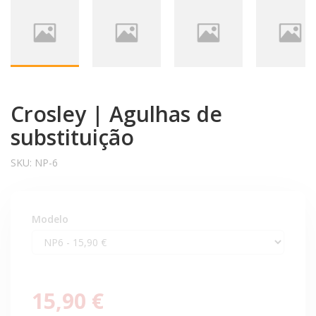
Crosley | Agulhas de
substituição
SKU:
NP-6
Modelo
15,90 €