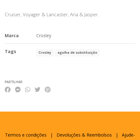
Cruiser, Voyager & Lancaster, Aria & Jasper.
Marca
Crosley
Tags
Crosley
agulha de substituição
Características
PARTILHAR
Termos e condições
|
Devoluções & Reembolsos
|
Ajude-